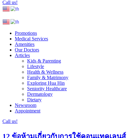
Call us!
Promotions
Medical Services
Amenities
Our Doctors
Articles
Kids & Parenting
Lifestyle
Health & Wellness
Family & Matrimony
Exploring Hua Hin
Seniority Healthcare
Dermatology
Dietary
Newsroom
Appointment
Call us!
12 ข้อห้ามเกี่ยวกับการใช้คอนแทคเลนส์