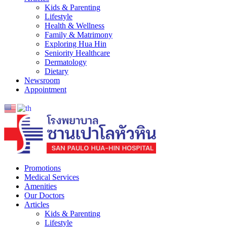
Kids & Parenting
Lifestyle
Health & Wellness
Family & Matrimony
Exploring Hua Hin
Seniority Healthcare
Dermatology
Dietary
Newsroom
Appointment
Promotions
Medical Services
Amenities
Our Doctors
Articles
Kids & Parenting
Lifestyle