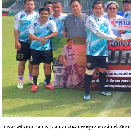
การแข่งขันฟุตบอลการกุศล มอบเงินสมทบทุนช่วยเหลือเพื่อนักบอลท