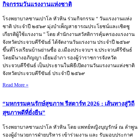
กิจกรรมวันแรงงานแห่งชาติ
โรงพยาบาลซานเปาโล หัวหิน ร่วมกิจกรรม “ วันแรงงานแห่ง
ชาติ ประจำปี ๒๕๖๙ มุ่งบำเพ็ญสาธารณประโยชน์และเชิดชู
เกียรติผู้ใช้แรงงาน ” โดย สำนักงานสวัสดิการคุ้มครองแรงงาน
จังหวัดประจวบคีรีขันธ์ ได้จัดงานวันแรงงาน ประจำปี ๒๕๖๙
ขึ้นที่โรงเรียนบ้านย่านซื่อ อ.เมืองประจวบฯ จ.ประจวบคีรีขันธ์
โดยมีนางอภิญญา เอี่ยมอำภา รองผู้ว่าราชการจังหวัด
ประจวบคีรีขันธ์ เป็นประธานในพิธีเปิดงานวันแรงงานแห่งชาติ
จังหวัดประจวบคีรีขันธ์ ประจำปี ๒๕๖๙
Read More »
“มหกรรมคนรักษ์สุขภาพ รีสตาร์ท 2026 : เส้นทางสู่วิถี
สุขภาพดีที่ยั่งยืน”
โรงพยาบาลซานเปาโล หัวหิน โดย แพทย์หญิงบุญรักษ์ ณ ลำพูน
รองผู้อำนวยการฝ่ายบริหาร เข้าร่วมงาน และ รับมอบประกาศ