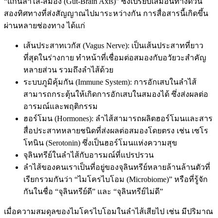
“แกนลำไส้-สมอง (Gut-Brain Axis)” ซึ่งเปรียบเสมือนทางด่วน
สองทิศทางที่ส่งสัญญาณไปมาระหว่างกัน การสื่อสารนี้เกิดขึ้น
ผ่านหลายช่องทาง ได้แก่
เส้นประสาทเวกัส (Vagus Nerve): เป็นเส้นประสาทที่ยาว
ที่สุดในร่างกาย ทำหน้าที่เชื่อมต่อสมองกับอวัยวะสำคัญ
หลายส่วน รวมถึงลำไส้ด้วย
ระบบภูมิคุ้มกัน (Immune System): การอักเสบในลำไส้
สามารถกระตุ้นให้เกิดการอักเสบในสมองได้ ซึ่งส่งผลต่อ
อารมณ์และพฤติกรรม
ฮอร์โมน (Hormones): ลำไส้สามารถผลิตฮอร์โมนและสาร
สื่อประสาทหลายชนิดที่ส่งผลต่อสมองโดยตรง เช่น เซโร
โทนิน (Serotonin) ซึ่งเป็นฮอร์โมนแห่งความสุข
จุลินทรีย์ในลำไส้กับอารมณ์ที่แปรปรวน
ลำไส้ของคนเราเป็นที่อยู่ของจุลินทรีย์หลายล้านล้านตัวที่
เรียกรวมกันว่า “ไมโครไบโอม (Microbiome)” หรือที่รู้จัก
กันในชื่อ “จุลินทรีย์ดี” และ “จุลินทรีย์ไม่ดี”
เมื่อความสมดุลของไมโครไบโอมในลำไส้เสียไป เช่น มีปริมาณ