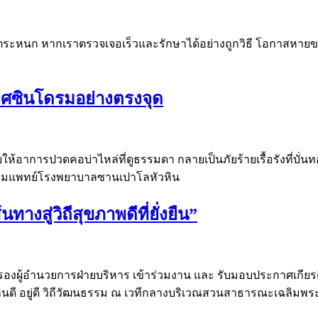
ต้องตื่นตระหนก หากเราตรวจเจอเร็วและรักษาได้อย่างถูกวิธี โอกาสห
ฟิศซินโดรมอย่างตรงจุด
่อยให้อาการปวดคอบ่าไหล่ที่ดูธรรมดา กลายเป็นภัยร้ายเรื้อรังที่บ
กทีมแพทย์โรงพยาบาลซานเปาโลหัวหิน
างสู่วิถีสุขภาพดีที่ยั่งยืน”
รองผู้อำนวยการฝ่ายบริหาร เข้าร่วมงาน และ รับมอบประกาศเกีย
าพ กินดี อยู่ดี วิถีวัฒนธรรม ณ เวทีกลางบริเวณสวนสาธารณะเฉลิมพระ