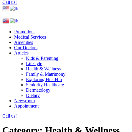
Call us!
Promotions
Medical Services
Amenities
Our Doctors
Articles
Kids & Parenting
Lifestyle
Health & Wellness
Family & Matrimony
Exploring Hua Hin
Seniority Healthcare
Dermatology
Dietary
Newsroom
Appointment
Call us!
Category:
Health & Wellness