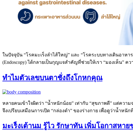
ในปัจจุบัน “โรคมะเร็งลำไส้ใหญ่” และ “โรคระบบทางเดินอาหาร
(Endoscopy) ได้กลายเป็นกุญแจสำคัญที่ช่วยให้เรา “มองเห็น” ควา
ทำไมตัวเลขบนตาชั่งถึงโกหกคุณ
หลายคนเข้าใจผิดว่า “น้ำหนักน้อย” เท่ากับ “สุขภาพดี” แต่ควา
จึงเปรียบเสมือนการเปิด “กล่องดำ” ของร่างกาย เพื่อดูว่าน้ำหน
มะเร็งเต้านม รู้ไว รักษาทัน เพิ่มโอกาสหา