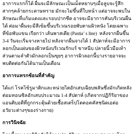
อาการแรกก็ได้ ผื่นจะมีลักษณะเป็นเม็ดหยาบๆเมื่อลูบจะรู้สึก
สากๆคล้ายกระดาษทราย มักจะไม่ขึ้นที่ใบหน้า แต่อาจจะพบใน
ลักษณะที่แก้มแดงและรอบปากซีด อาจจะมีอาการคันบริเวณผื่น
ได้ ต่อมาผื่นจะมีสีเข้มขึ้นบริเวณรอยพับตามผิวหนัง โดยเฉพาะ
ที่ข้อพับแขน เรียกว่า เส้นพาสเตีย (Pastia’ s line) หลังจากผื่นขึ้น
3-4 วันจะเริ่มจางหายไป หลังจากผื่นจางได้ 1 สัปดาห์จะมีอาการ
ลอกเป็นแผ่นของผิวหนังบริเวณรักแร้ ขาหนีบ ปลายนิ้วมือเท้า
ส่วนตามลำตัวมักลอกเป็นขุยๆ อาการผิวลอกนี้บางรายอาจจะ
พบติดต่อกันได้นานเป็นเดือน
อาการแทรกซ้อนที่สำคัญ
ได้แก่ โรคไข้รูมาติกและหน่วยไตอักเสบเฉียบพลันซึ่งมักเกิดหลัง
ต่อมทอนซิลอักเสบประมาณ 1-4 สัปดาห์ (เกิดจากปฏิกิริยาของ
แอนติบอดีที่ถูกกระตุ้นด้วยเชื้อสเตร็ปโตคอคคัสชนิดเอต่อ
อวัยวะต่างๆของร่างกาย)
การวินิจฉัย