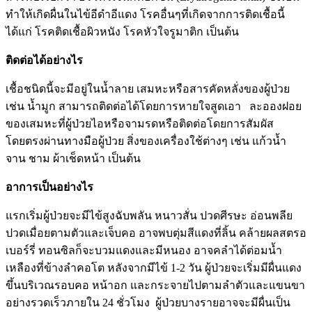
ทำให้เกิดผื่นในไข้อีดำอีแดง โรคอื่นๆที่เกิดจากการติดเชื้อนี้
ได้แก่ โรคติดเชื้อผิวหนัง โรคหัวใจรูมาติก เป็นต้น
ติดต่อได้อย่างไร
เชื้อชนิดนี้จะมีอยู่ในน้ำลาย เสมหะหรือสารคัดหลั่งของผู้ป่วย
เช่น น้ำมูก สามารถติดต่อได้โดยการหายใจสูดเอา ละอองฝอย
ของเสมหะที่ผู้ป่วยไอหรือจามรดหรือติดต่อโดยการสัมผัส
โดยตรงผ่านทางมือผู้ป่วย สิ่งของเครื่องใช้ต่างๆ เช่น แก้วน้ำ
จาน ชาม ผ้าเช็ดหน้า เป็นต้น
อาการเป็นอย่างไร
แรกเริ่มผู้ป่วยจะมีไข้สูงฉับพลัน หนาวสั่น ปวดศีรษะ อ่อนพลีย
ปวดเมื่อยตามตัวและเจ็บคอ อาจพบ
ตุ่มสีแดงที่ลิ้น คล้ายผลสตรอ
เบอร์รี่ ทอนซิลก็จะบวมแดงและมีหนอง อาจคลำได้ต่อมน้ำ
เหลืองที่ข้างลำคอโต หลังจากมีไข้ 1-2 วัน ผู้ป่วยจะเริ่มมีผื่นแดง
ขึ้นบริเวณรอบคอ หน้าอก และกระจายไปตามลำตัวและแขนขา
อย่างรวดเร็วภายใน 24 ชั่วโมง ผู้ป่วยบางรายอาจจะมีผื่นเป็น