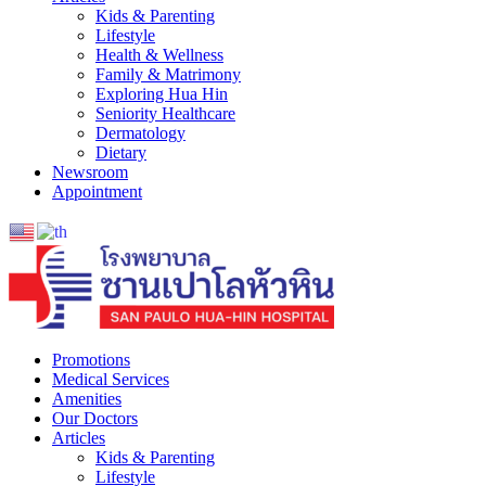
Kids & Parenting
Lifestyle
Health & Wellness
Family & Matrimony
Exploring Hua Hin
Seniority Healthcare
Dermatology
Dietary
Newsroom
Appointment
Promotions
Medical Services
Amenities
Our Doctors
Articles
Kids & Parenting
Lifestyle