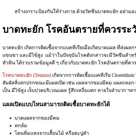
สร้างเกราะป้องกันให้ร่างกาย ด้วยวัคซีนบาดทะยัก อย่า
บาดทะยัก โรคอันตรายที่ควรระว
บาดทะยัก เกิดการติดเชื้อจากแบคทีเรียเมื่อเกิดบาดแผล ที่ส่ง
แขนขา และมีไข้สูง แม้ว่าในปัจจุบันโรคดังกล่าวจะมีวัคซีนสำหร
หัวหิน ได้รวบรวมข้อมูลดี ๆ เกี่ยวกับบาดทะยัก โรคอันตรายที่ค
โรคบาดทะยัก (Tetanus)
เกิดจากการติดเชื้อแบคทีเรีย Clostridiu
สัมผัสสิ่งสกปรกขณะมีแผลเปิด เช่น แผลจากของมีคม แผลถลอก เ
เป็น มีไข้สูง เจ็บปวดบริเวณแผล รู้สึกเหงื่อแตก หายใจลำบาก ฯลฯ
แผลเปิดแบบไหนสามารถติดเชื้อบาดทะยักได้
บาดแผลจากของมีคม
หกล้ม
โดนทิ่มแทงจากเสี้ยนไม้ หรือตะปูตำ