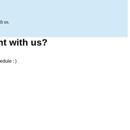
h us.
t with us?
edule : )