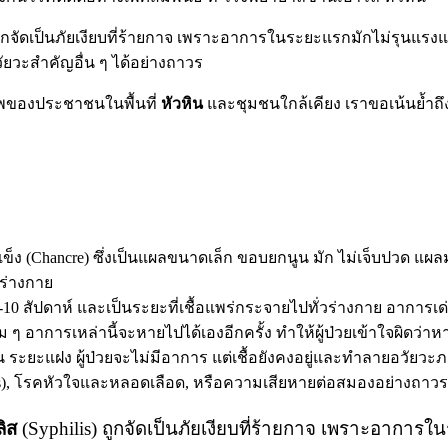
 ถูกจัดเป็นภัยเงียบที่ร้ายกาจ เพราะอาการในระยะแรกมักไม่รุนแร
ยวะสำคัญอื่น ๆ ได้อย่างถาวร
าพของประชาชนในพื้นที่
หัวหิน
และชุมชนใกล้เคียง เราขอเน้นย้ำ
ิมแข็ง (Chancre) ซึ่งเป็นแผลขนาดเล็ก ขอบยกนูน มัก ไม่เจ็บปวด แ
นร่างกาย
2-10 สัปดาห์ และเป็นระยะที่เชื้อแพร่กระจายไปทั่วร่างกาย อาการเด่นคื
ม ๆ อาการเหล่านี้จะหายไปได้เองอีกครั้ง ทำให้ผู้ป่วยเข้าใจผิดว่า
 ใน ระยะแฝง ผู้ป่วยจะไม่มีอาการ แต่เชื้อยังคงอยู่และทำลายอวัยวะภ
is), โรคหัวใจและหลอดเลือด, หรือความเสียหายต่อสมองอย่างถาวร
ลิส
(Syphilis) ถูกจัดเป็นภัยเงียบที่ร้ายกาจ เพราะอากา