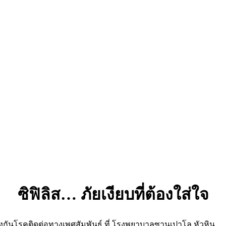
ซิฟิลิส… ภัยเงียบที่ต้องใส่ใจ
้องกันโรคติดต่อทางเพศสัมพันธ์ ที่ โรงพยาบาลซานเปาโล หัวหิน