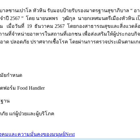
ซานเปาโล หัวหิน รับมอบป้ายรับรองมาตรฐานสุขาภิบาล “ อาห
จำปี 2567 ” โดย นายนพพร วุฒิกุล
นายกเทศมนตรีเมืองหัวหิน 
 เมื่อวันที่ 19 ธันวาคม 2567
โดยกองสาธารณสุขและสิ่งแวดล้อ
ที่จำหน่ายอาหารในสถานที่เอกชน เพื่อส่งเสริมให้ผู้ประกอบกิ
ี่สะอาด ปลอดภัย ปราศจากเชื้อโรค โดยผ่านการตรวจประเมินตา
ามัยกำหนด
อร์ม Food Handler
รฐาน
ภัย แก่ผู้ป่วยและผู้บริโภค
สังคมและความมั่นคงของมนุษย์
Next