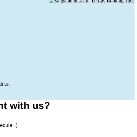
h us.
t with us?
edule : )