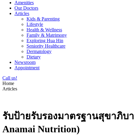
Amenities
Our Doctors
Articles
Kids & Parenting
Lifestyle
Health & Wellness
Family & Matrimony
Exploring Hua Hin
Seniority Healthcare
Dermatology
Dietary
Newsroom
Appointment
Call us!
Home
Articles
รับป้ายรับรองมาตรฐานสุขาภิบ
Anamai Nutrition)