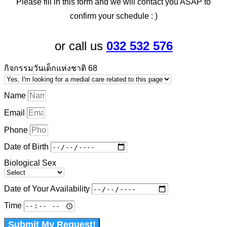
Please fill in this form and we will contact you ASAP to
confirm your schedule : )
or call us
032 532 576
กิจกรรมวันเด็กแห่งชาติ 68
Name
Email
Phone
Date of Birth
Biological Sex
Date of Your Availability
Time
Submit My Request!