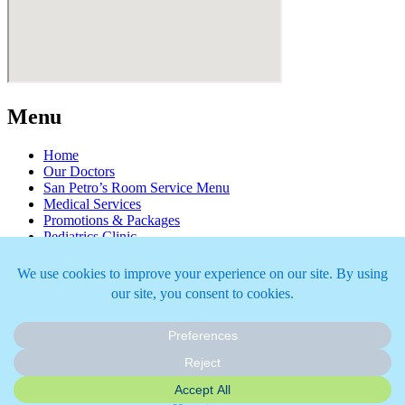
Menu
Home
Our Doctors
San Petro’s Room Service Menu
Medical Services
Promotions & Packages
Pediatrics Clinic
San Paulo Hua-Hin Hospital
Appointment
Amenities
Newsroom
Join Our Team
Articles
Copyright ©2026 San Paulo Hua-Hin Hospital. All right reserved.