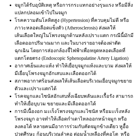
จมูกได้รับอุบัติเหตุ หรือการกระแทกอย่างรุนแรง หรือมีสิ่ง
แปลกปลอมเข้าไปในจมูก
โรคความดันโลหิตสูง (Hypertension) ที่ควบคุมไม่ดี หรือ
ภาวะหลอดเลือดแข็งตัว (Atherosclerosis) ส่งผลให้
เส้นเลือดใหญ่ในโพรงจมูกด้านหลังเปราะแตก กรณีนี้มักมี
เลือดออกปริมาณมาก และในบางรายอาจต้องผ่าตัด
ฉุกเฉิน โดยการส่องกล้องจี้ไฟฟ้าเพื่อหยุดหลอดเลือดที่
แตกโดยตรง (Endoscopic Sphenopalatine Artery Ligation)
อากาศเย็นและแห้ง ทำให้เยื่อบุจมูกแห้งและบวม ส่งผลให้
มีเยื่อบุโพรงจมูกอักเสบและเลือดออกได้
สภาพอากาศร้อนส่งผลให้เส้นเลือดบริเวณเยื่อบุจมูกขยาย
ตัวและเปราะแตกได้
โรคจมูกและไซนัสอักเสบทั้งเฉียบพลันและเรื้อรัง สามารถ
ทำให้เยื่อบุบวม ขยายและมีเลือดออกได้
การมีเนื้องอก มะเร็งโพรงจมูกและไซนัส หรือมะเร็งหลัง
โพรงจมูก อาจทำให้เลือดกำเดาไหลออกหน้าจมูก หรือ
ลงคอได้ หลายคนมีอาการร่วมกับคัดจมูกข้างเดียว หูอื้อ
ปวดศีรษะ ก้อนบริเวณลำคอ ต่อมน้ำเหลืองที่คอโต หรือ