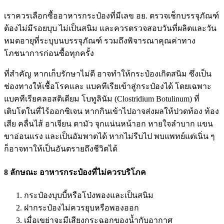
เราควรเลือกซื้ออาหารกระป๋องที่มีเลข อย. ตรวจเช็กบรรจุภัณฑ์
ต้องไม่มีรอยบุบ ไม่เป็นสนิม และควรตรวจสอบวันที่ผลิตและวัน
หมดอายุที่ระบุบนบรรจุภัณฑ์ รวมถึงพิจารณาคุณค่าทาง
โภชนาการก่อนซื้อทุกครั้ง
ที่สำคัญ หากเก็บรักษาไม่ดี อาจทำให้กระป๋องเกิดสนิม ซึ่งเป็น
ช่องทางให้เชื้อโรคและ แบคทีเรียเข้าสู่กระป๋องได้ โดยเฉพาะ
แบคทีเรียคลอสติเดียม โบทูลินัม (
Clostridium Botulinum)
ที่
เติบโตในที่ไร้ออกซิเจน หากกินเข้าไปอาจส่งผลให้ปวดท้อง ท้อง
เสีย คลื่นไส้ อาเจียน ตามัว จุกแน่นหน้าอก หายใจลำบาก แขน
ขาอ่อนแรง และเป็นอัมพาตได้ หากไม่รีบไป พบแพทย์แต่เนิ่น ๆ
ก็อาจทาให้เป็นอันตรายถึงชีวิตได้
8 ลักษณะ อาหารกระป๋องที่ไม่ควรบริโภค
กระป๋องบุบบี้หรือโป่งพองและเป็นสนิม
ฝากระป๋องไม่ควรยุบหรือพองออก
เมื่อเขย่าจะมีเสียงกระฉอกของน้ำกับอากาศ