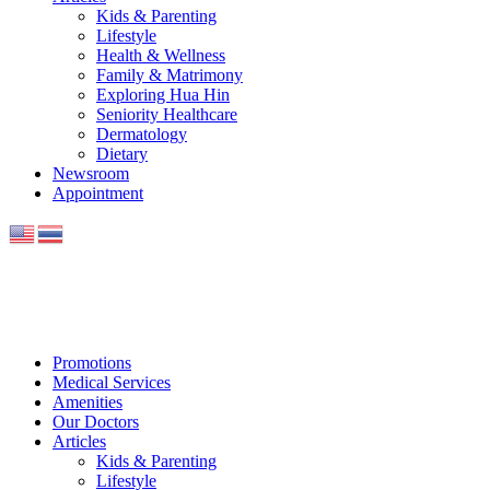
Kids & Parenting
Lifestyle
Health & Wellness
Family & Matrimony
Exploring Hua Hin
Seniority Healthcare
Dermatology
Dietary
Newsroom
Appointment
Promotions
Medical Services
Amenities
Our Doctors
Articles
Kids & Parenting
Lifestyle