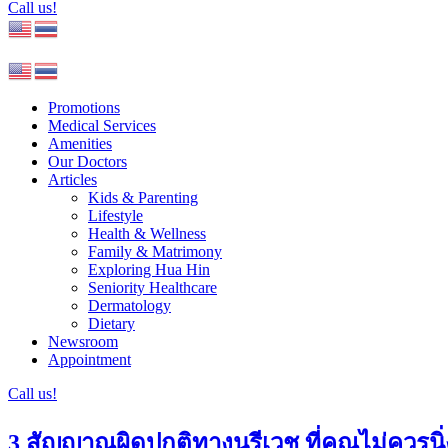
Call us!
Promotions
Medical Services
Amenities
Our Doctors
Articles
Kids & Parenting
Lifestyle
Health & Wellness
Family & Matrimony
Exploring Hua Hin
Seniority Healthcare
Dermatology
Dietary
Newsroom
Appointment
Call us!
3 สัญญาณผิดปกติทางนรีเวช ที่คุณไม่ควรน