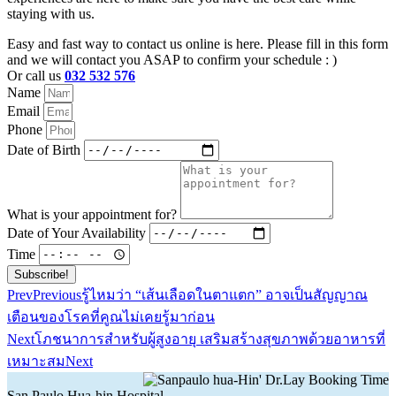
staying with us.
Easy and fast way to contact us online is here. Please fill in this form
and we will contact you ASAP to confirm your schedule : )
Or call us
032 532 576
Name
Email
Phone
Date of Birth
What is your appointment for?
Date of Your Availability
Time
Subscribe!
Prev
Previous
รู้ไหมว่า “เส้นเลือดในตาแตก” อาจเป็นสัญญาณ
เตือนของโรคที่คูณไม่เคยรู้มาก่อน
Next
โภชนาการสำหรับผู้สูงอายุ เสริมสร้างสุขภาพด้วยอาหารที่
เหมาะสม
Next
San Paulo Hua-hin Hospital