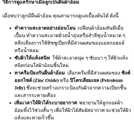
วิธีการดูแลรักษาเมื่อลูกเป็นผื่นผ้าอ้อม
เมื่อพบว่าลูกมีผื่นผ้าอ้อม คุณสามารถดูแลเบื้องต้นได้ ดังนี้
ทำความสะอาดอย่างอ่อนโยน
เปลี่ยนผ้าอ้อมทันทีเมื่อ
เปื้อน ทำความสะอาดด้วยน้ำอุ่นหรือสำลีชุบน้ำหมาด ๆ
หลีกเลี่ยงการใช้ทิชชูเปียกที่มีส่วนผสมของแอลกอฮอล์
หรือน้ำหอม
ซับผิวให้แห้งสนิท
ใช้ผ้าสะอาดนุ่ม ๆ ซับเบา ๆ ให้ผิวแห้ง
สนิทก่อนใส่ผ้าอ้อมชิ้นใหม่
ทาครีมป้องกันผื่นผ้าอ้อม
เลือกครีมที่มีส่วนผสมของ
ซิงค์
ออกไซด์ (Zinc Oxide)
หรือ
ปิโตรเลียมเจล (Petroleum
Jelly)
ซึ่งจะช่วยสร้างเกราะป้องกันผิวจากความเปียกชื้น
และสารระคายเคือง
เพิ่มเวลาให้ผิวได้ระบายอากาศ
พยายามให้ลูกถอดผ้า
อ้อมทิ้งไว้ช่วงสั้น ๆ เพื่อให้ผิวได้สัมผัสอากาศ จะช่วยให้ผิว
แห้งและหายเร็วขึ้น